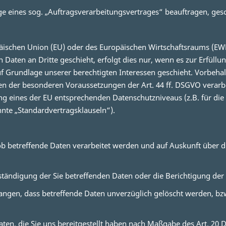
ge eines sog. „Auftragsverarbeitungsvertrages“ beauftragen, ges
opäischen Union (EU) oder des Europäischen Wirtschaftsraums (
Daten an Dritte geschieht, erfolgt dies nur, wenn es zur Erfüllun
f Grundlage unserer berechtigten Interessen geschieht. Vorbehaltl
en der besonderen Voraussetzungen der Art. 44 ff. DSGVO verarbei
ung eines der EU entsprechenden Datenschutzniveaus (z.B. für die 
nnte „Standardvertragsklauseln“).
 ob betreffende Daten verarbeitet werden und auf Auskunft über 
ständigung der Sie betreffenden Daten oder die Berichtigung der 
angen, dass betreffende Daten unverzüglich gelöscht werden, bz
Daten, die Sie uns bereitgestellt haben nach Maßgabe des Art. 2