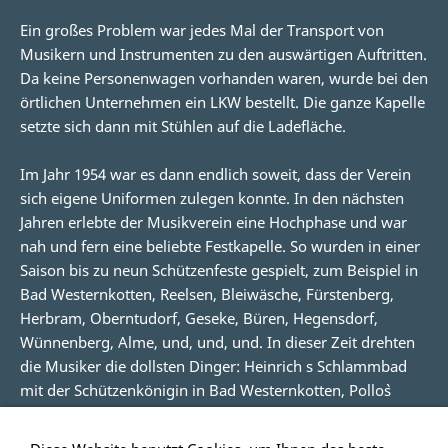
Ein großes Problem war jedes Mal der Transport von
Musikern und Instrumenten zu den auswärtigen Auftritten.
Da keine Personenwagen vorhanden waren, wurde bei den
örtlichen Unternehmen ein LKW bestellt. Die ganze Kapelle
setzte sich dann mit Stühlen auf die Ladefläche.
Im Jahr 1954 war es dann endlich soweit, dass der Verein
sich eigene Uniformen zulegen konnte. In den nächsten
Jahren erlebte der Musikverein eine Hochphase und war
nah und fern eine beliebte Festkapelle. So wurden in einer
Saison bis zu neun Schützenfeste gespielt, zum Beispiel in
Bad Westernkotten, Reelsen, Bleiwäsche, Fürstenberg,
Herbram, Oberntudorf, Geseke, Büren, Hegensdorf,
Wünnenberg, Alme, und, und, und. In dieser Zeit drehten
die Musiker die dollsten Dinger: Heinrich s Schlammbad
mit der Schützenkönigin in Bad Westernkotten, Pollo`s
Stiefeltrinken, Xaver`s Fahrradkunstfahren, Motorradrallye
beim Wehner im Saal, Schützenfestdienstag unter den